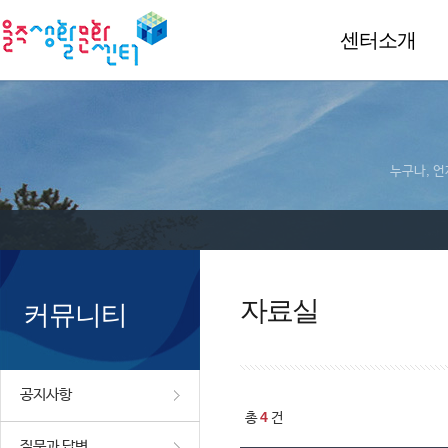
센터소개
누구나, 언
자료실
커뮤니티
공지사항
4
총
건
질문과 답변