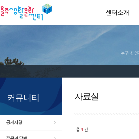
센터소개
누구나, 언
자료실
커뮤니티
공지사항
4
총
건
질문과 답변