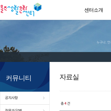
센터소개
누구나, 언
자료실
커뮤니티
공지사항
4
총
건
질문과 답변