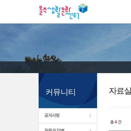
자료
커뮤니티
공지사항
4
총
건
질문과 답변