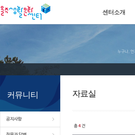
센터소개
누구나, 언
자료실
커뮤니티
공지사항
4
총
건
질문과 답변