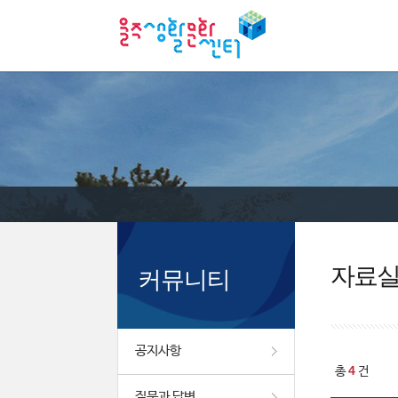
자료
커뮤니티
공지사항
4
총
건
질문과 답변