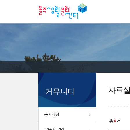
자료
커뮤니티
공지사항
4
총
건
질문과 답변