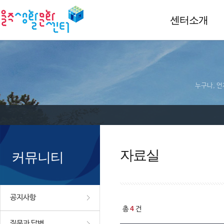
센터소개
누구나, 언
자료실
커뮤니티
공지사항
4
총
건
질문과 답변