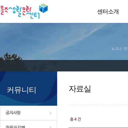
센터소개
누구나, 언
자료실
커뮤니티
공지사항
4
총
건
질문과 답변