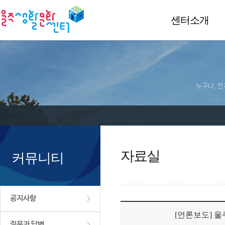
센터소개
누구나, 언
자료실
커뮤니티
공지사항
[언론보도] 울
질문과 답변