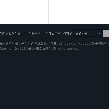
이
개인정보처리방침
|
이용약관
|
이메일무단수집거부
울산광역시 울주군 두서면 인보로 95 | 대표전화 : 052) 254-0533 / 254-0651 | 
Copyright(c) 2016 울주생활문화센터 All rights reserved.