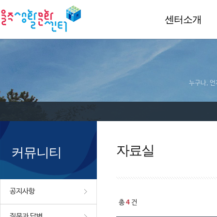
센터소개
누구나, 언
자료실
커뮤니티
공지사항
4
총
건
질문과 답변