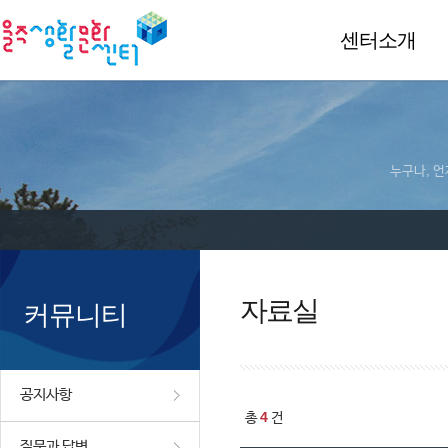
센터소개
누구나, 언
자료실
커뮤니티
공지사항
4
총
건
질문과 답변