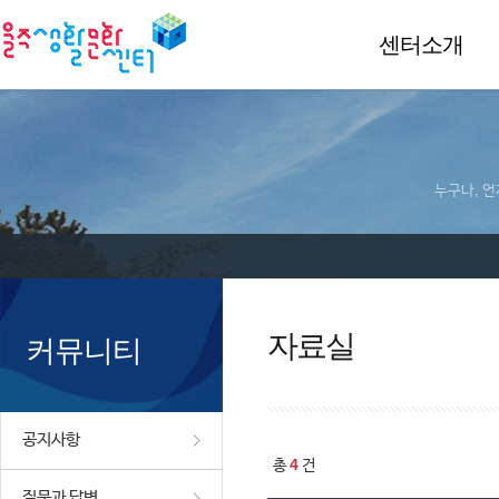
센터소개
누구나, 언
자료실
커뮤니티
공지사항
4
총
건
질문과 답변