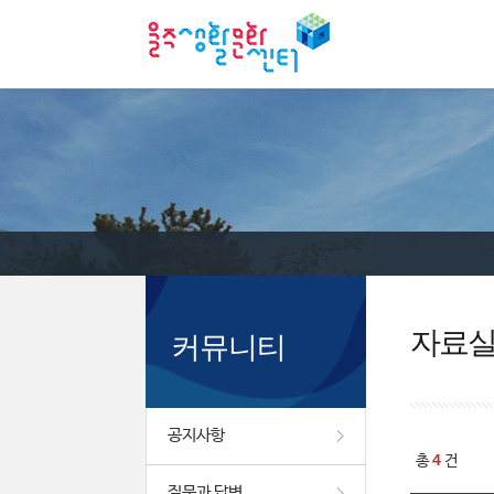
자료
커뮤니티
공지사항
4
총
건
질문과 답변