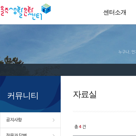
센터소개
누구나, 언
자료실
커뮤니티
공지사항
4
총
건
질문과 답변