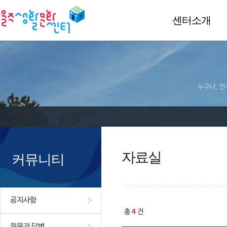
센터소개
누구나, 언
자료실
커뮤니티
공지사항
4
총
건
질문과 답변