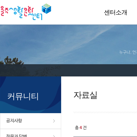
센터소개
누구나, 언
자료실
커뮤니티
공지사항
4
총
건
질문과 답변