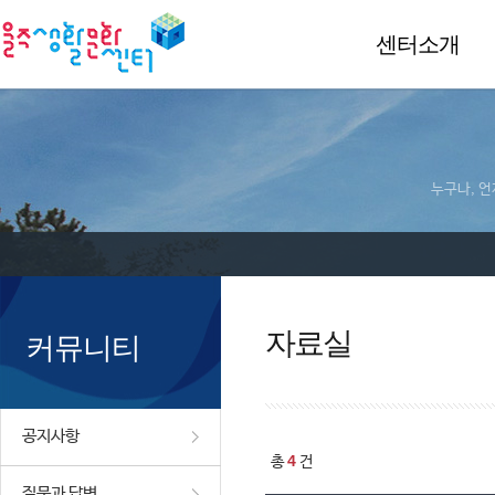
센터소개
누구나, 언
자료실
커뮤니티
공지사항
4
총
건
질문과 답변