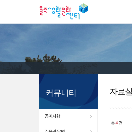
자료
커뮤니티
공지사항
4
총
건
질문과 답변